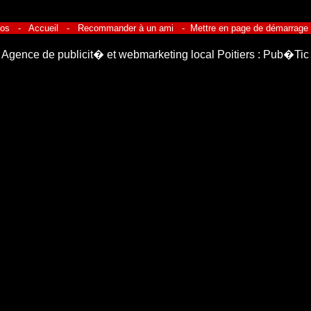
pos
-
Accueil
-
Recommander à un ami
-
Mettre en page de démarrage
Agence de publicit� et webmarketing local Poitiers : Pub�Tic